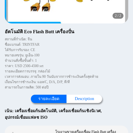
2
/
2
อัตโนมัติ Eco Flash Butt เครื่องปั่น
สถานที่กำเนิด: จีน
ชื่อแบรนด์: TRINTFAR
ได้รับการรับรอง: CE
หมายเลขรุ่น: ยูเอ็น-100
จำนวนสั่งซื้อขั้นต่ำ: 1
ราคา: USD 2500-4500 set
รายละเอียดการบรรจุ: กล่องไม้
เวลาการส่งมอบ: ภายใน 90 วันนับจากการชำระเงินครั้งสุดท้าย
เงื่อนไขการชำระเงิน: แอล/C, D/A, D/P, ที/ที
สามารถในการผลิต: 500 ต่อปี
รายละเอียด
Description
เน้น:
เครื่องเชื่อมก้นอัตโนมัติ
,
เครื่องเชื่อมก้นเชิงนิเวศ
,
อุปกรณ์เชื่อมแฟลช ISO
โรงงานขายเครื่องเชื่อม Flash Butt เครื่อง