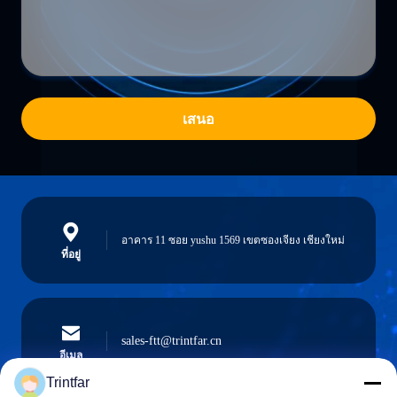
เสนอ
อาคาร 11 ซอย yushu 1569 เขตซองเจียง เชียงใหม่
ที่อยู่
sales-ftt@trintfar.cn
อีเมล
Trintfar