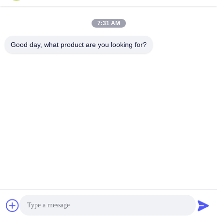
7:31 AM
0086- 15216883036
โทรศัพท์
Good day, what product are you looking for?
Shanghai Trintfar Intelligent Equipment Co.,
Ltd.
Shanghai Trintfar Intelligent Equipment Co., Ltd.
หา ราคา ที่ ดี ที่สุด
ได้รับใบเสนอราคา