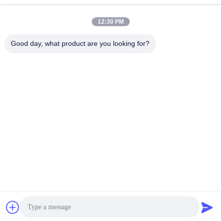
12:30 PM
0086- 15216883036
โทรศัพท์
Good day, what product are you looking for?
Shanghai Trintfar Intelligent Equipment Co.,
Ltd.
Thai
Shanghai Trintfar Intelligent Equipment Co., Ltd.
ได้รับใบเสนอราคา