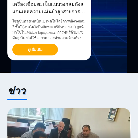
เครื่องเชื่อมตะเข็บแบบวงกลมถังส
แตนเลสความแม่นยำสูงสายการ
ผลิตถังเหล็ก
โซลูชันทางเทคนิค 1. เทคโนโลยีการกลิ้งวงกลม
7 ชั้น” (เทคโนโลยีหลักของบริษัทของเรา) ถูกนำ
มาใช้ใน Middle Equipment2. การพ่นสีด้วยแรง
ดันสูงโดยไม่ใช้อากาศ การทำความร้อนด้วย
เชื้อเพลิงได้ถูกนำมาใช้ในอุปกรณ์หลังการผลิต
สายการผลิตอัตโนมัติ ต้องการคนงาน 11 คน
ดูเพิ่มเติม
เท่านั้น3. เทคนิคการกดที่ซับซ้อนถูกนำมาใช้ใน
อุปกรณ์ส...
ข่าว