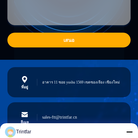
เสนอ
อาคาร 11 ซอย yushu 1569 เขตซองเจียง เชียงใหม่
ที่อยู่
sales-ftt@trintfar.cn
อีเมล
Trintfar