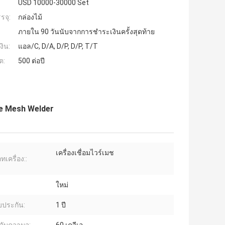
USD 10000-30000 Set
รจุ:
กล่องไม้
ภายใน 90 วันนับจากการชำระเงินครั้งสุดท้าย
งิน:
แอล/C, D/A, D/P, D/P, T/T
ต:
500 ต่อปี
ire Mesh Welder
เครื่องเชื่อมไวร์เมช
เครื่อง::
:
ใหม่
บประกัน:
1 ปี