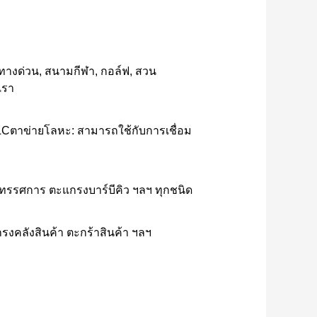
่ทางด่วน, สนามกีฬา, กอล์ฟ, สวน
เรา
Cตาข่ายโลหะ: สามารถใช้กับการเชื่อม
นิทรรศการ ตะแกรงบาร์บีคิว ฯลฯ ทุกชนิด
กรงคลังสินค้า ตะกร้าสินค้า ฯลฯ