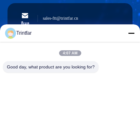
sales-ftt@trintfar.cn
อีเมล
Trintfar
4:07 AM
0086- 15216883036
โทรศัพท์
Good day, what product are you looking for?
Shanghai Trintfar Intelligent Equipment Co.,
Ltd.