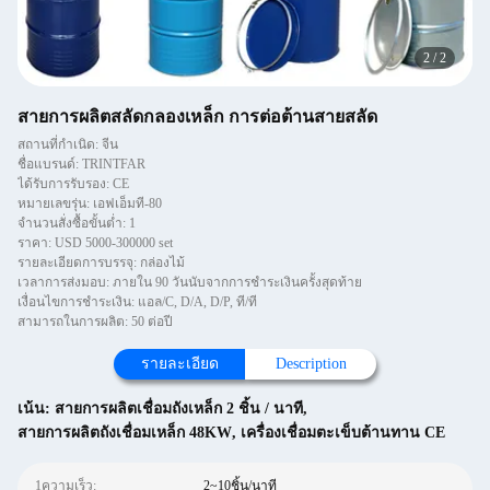
2
/
2
สายการผลิตสลัดกลองเหล็ก การต่อต้านสายสลัด
สถานที่กำเนิด: จีน
ชื่อแบรนด์: TRINTFAR
ได้รับการรับรอง: CE
หมายเลขรุ่น: เอฟเอ็มที-80
จำนวนสั่งซื้อขั้นต่ำ: 1
ราคา: USD 5000-300000 set
รายละเอียดการบรรจุ: กล่องไม้
เวลาการส่งมอบ: ภายใน 90 วันนับจากการชำระเงินครั้งสุดท้าย
เงื่อนไขการชำระเงิน: แอล/C, D/A, D/P, ที/ที
สามารถในการผลิต: 50 ต่อปี
รายละเอียด
Description
เน้น:
สายการผลิตเชื่อมถังเหล็ก 2 ชิ้น / นาที
,
สายการผลิตถังเชื่อมเหล็ก 48KW
,
เครื่องเชื่อมตะเข็บต้านทาน CE
1ความเร็ว:
2~10ชิ้น/นาที