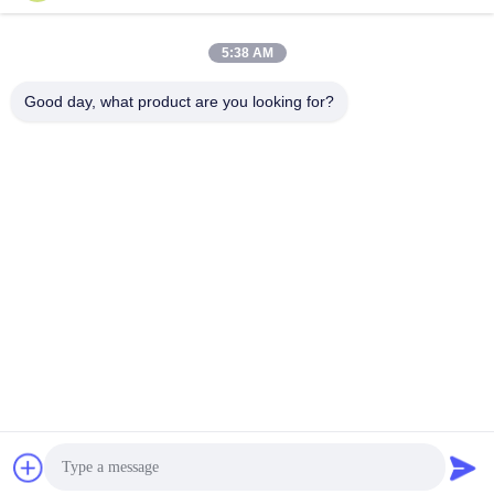
5:38 AM
0086- 15216883036
โทรศัพท์
Good day, what product are you looking for?
Shanghai Trintfar Intelligent Equipment Co.,
Ltd.
Shanghai Trintfar Intelligent Equipment Co., Ltd.
หา ราคา ที่ ดี ที่สุด
ได้รับใบเสนอราคา