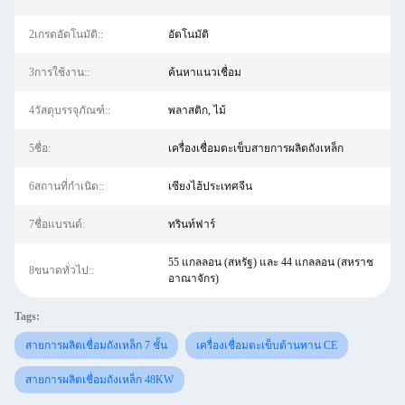
2เกรดอัตโนมัติ::
อัตโนมัติ
3การใช้งาน::
ค้นหาแนวเชื่อม
4วัสดุบรรจุภัณฑ์::
พลาสติก, ไม้
5ชื่อ:
เครื่องเชื่อมตะเข็บสายการผลิตถังเหล็ก
6สถานที่กําเนิด::
เซียงไฮ้ประเทศจีน
7ชื่อแบรนด์:
ทรินท์ฟาร์
55 แกลลอน (สหรัฐ) และ 44 แกลลอน (สหราช
8ขนาดทั่วไป::
อาณาจักร)
Tags:
สายการผลิตเชื่อมถังเหล็ก 7 ชั้น
เครื่องเชื่อมตะเข็บต้านทาน CE
สายการผลิตเชื่อมถังเหล็ก 48KW