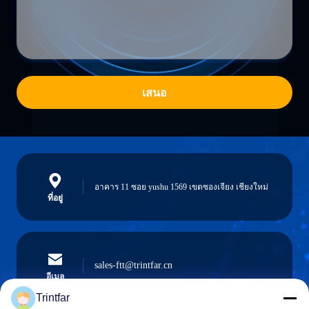
เสนอ
อาคาร 11 ซอย yushu 1569 เขตซองเจียง เชียงใหม่
ที่อยู่
sales-ftt@trintfar.cn
อีเมล
Trintfar